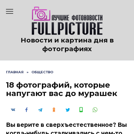
Перейти
к
содержанию
Новости и картина дня в
фотографиях
ГЛАВНАЯ
»
ОБЩЕСТВО
18 фотографий, которые
напугают вас до мурашек
Вы верите в сверхъестественное? Вы
когда-нибудь сталкивались с чем-то