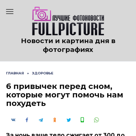
Перейти
к
содержанию
Новости и картина дня в
фотографиях
ГЛАВНАЯ
»
ЗДОРОВЬЕ
6 привычек перед сном,
которые могут помочь нам
похудеть
За ночь ваше тело сжигает от 300 до