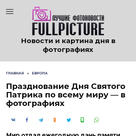
Перейти
к
содержанию
Новости и картина дня в
фотографиях
ГЛАВНАЯ
»
ЕВРОПА
Празднование Дня Святого
Патрика по всему миру — в
фотографиях
Мир отдал ежегодную дань памяти