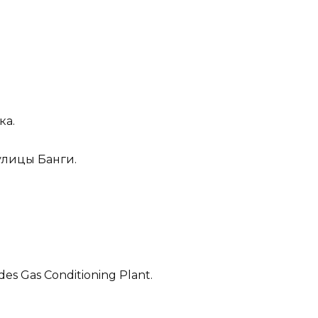
ка.
улицы Банги.
s Gas Conditioning Plant.