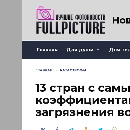
Перейти
к
содержанию
Нов
Главная
Для души
Для те
ГЛАВНАЯ
»
КАТАСТРОФЫ
13 стран с са
коэффициентам
загрязнения в