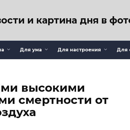
ости и картина дня в фо
ла
Для ума
Для настроения
Для 
мыми высокими
и смертности от
оздуха