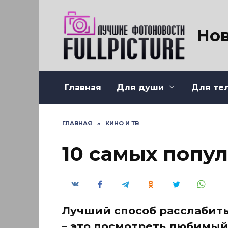
Перейти
к
содержанию
Нов
Главная
Для души
Для те
ГЛАВНАЯ
»
КИНО И ТВ
10 самых попу
Лучший способ расслабить
– это посмотреть любимый