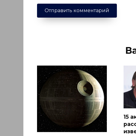
В
15 
рас
изв