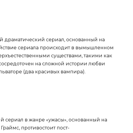
 драматический сериал, основанный на
йствие сериала происходит в вымышленном
ерхъестественными существами, такими как
сосредоточен на сложной истории любви
ьваторе (два красивых вампира).
 сериал в жанре «ужасы», основанный на
Граймс, противостоит пост-