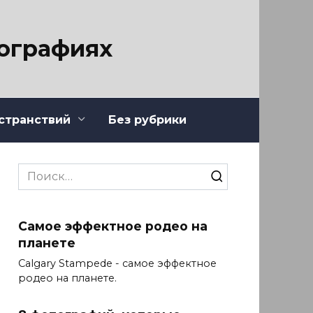
тографиях
странствий
Без рубрики
Search
for:
Самое эффектное родео на
планете
Calgary Stampede - самое эффектное
родео на планете.