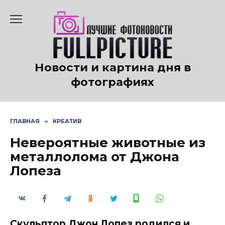
Перейти
к
содержанию
Новости и картина дня в
фотографиях
ГЛАВНАЯ
»
КРЕАТИВ
Невероятные животные из
металлолома от Джона
Лопеза
Скульптор Джон Лопез родился и