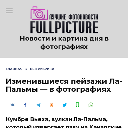
Перейти
к
содержанию
Новости и картина дня в
фотографиях
ГЛАВНАЯ
»
БЕЗ РУБРИКИ
Изменившиеся пейзажи Ла-
Пальмы — в фотографиях
Кумбре Вьеха, вулкан Ла-Пальма,
который извергает лаву на Канарские