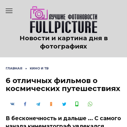
Перейти
к
содержанию
Новости и картина дня в
фотографиях
ГЛАВНАЯ
»
КИНО И ТВ
6 отличных фильмов о
космических путешествиях
В бесконечность и дальше ... С самого
начала кинематограф увлекался