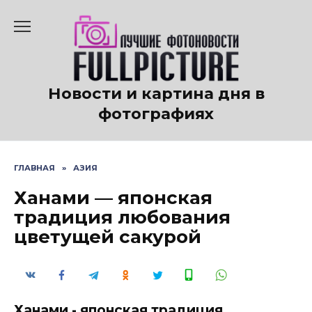
Перейти
к
содержанию
Новости и картина дня в
фотографиях
ГЛАВНАЯ
»
АЗИЯ
Ханами — японская
традиция любования
цветущей сакурой
Ханами - японская традиция