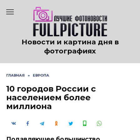
Перейти
к
содержанию
Новости и картина дня в
фотографиях
ГЛАВНАЯ
»
ЕВРОПА
10 городов России с
населением более
миллиона
Подавляющее большинство