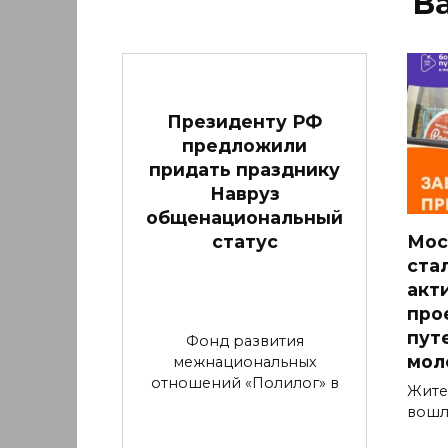
В
Президенту РФ
предложили
придать празднику
Навруз
общенациональный
статус
Мос
ста
акт
про
пут
Фонд развития
мол
межнациональных
отношений «Полилог» в
Жите
вошл