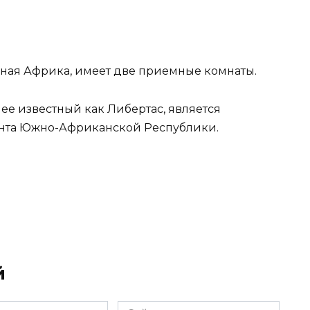
ная Африка, имеет две приемные комнаты.
нее известный как Либертас, является
нта Южно-Африканской Республики.
й
Сайт