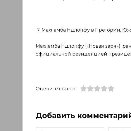
7. Махламба Ндлопфу в Претории, Юж
Махламба Ндлопфу («Новая заря»), ра
официальной резиденцией президе
Оцените статью
Добавить комментари
Имя
Email