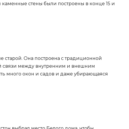
 каменные стены были построены в конце 15 и
ьше старой. Она построена с традиционной
й связи между внутренним и внешним
есть много окон и садов и даже убирающаяся
тон выбрал место Белого дома, чтобы