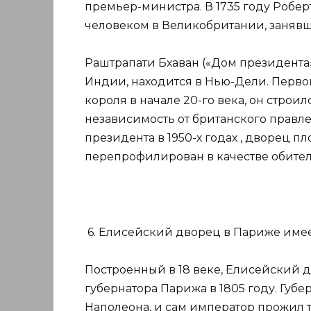
премьер-министра. В 1735 году Робер
человеком в Великобритании, занявш
Раштрапати Бхаван («Дом президента
Индии, находится в Нью-Дели. Перво
короля в начале 20-го века, он строил
независимость от британского правле
президента в 1950-х годах , дворец 
перепрофилирован в качестве обител
6. Елисейский дворец в Париже имее
Построенный в 18 веке, Елисейский
губернатора Парижа в 1805 году. Губе
Наполеона, и сам император прожил т