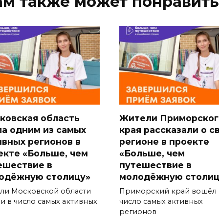
ам также может понравить
ковская область
Жители Приморског
ла одним из самых
края рассказали о с
ивных регионов в
регионе в проекте
екте «Больше, чем
«Больше, чем
ешествие в
путешествие в
одёжную столицу»
молодёжную столиц
ли Московской области
Приморский край вошёл 
и в число самых активных
число самых активных
регионов