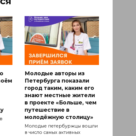
ся
о
Молодые авторы из
воём
Петербурга показали
город таким, каким его
знают местные жители
в проекте «Больше, чем
у
путешествие в
молодёжную столицу»
в
Молодые петербуржцы вошли
в число самых активных