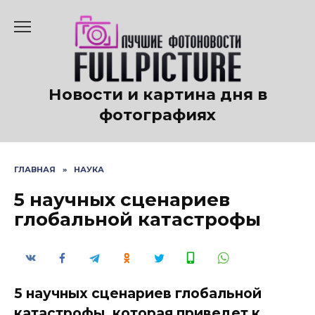
Перейти
к
содержанию
Новости и картина дня в
фотографиях
ГЛАВНАЯ
»
НАУКА
5 научных сценариев
глобальной катастрофы
5 научных сценариев глобальной
катастрофы, которая приведет к