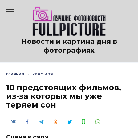
Перейти
к
содержанию
Новости и картина дня в
фотографиях
ГЛАВНАЯ
»
КИНО И ТВ
10 предстоящих фильмов,
из-за которых мы уже
теряем сон
Сцена в саду