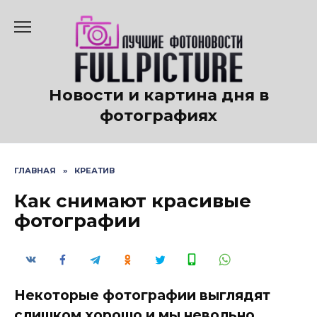
Перейти
к
содержанию
Новости и картина дня в
фотографиях
ГЛАВНАЯ
»
КРЕАТИВ
Как снимают красивые
фотографии
Некоторые фотографии выглядят
слишком хорошо и мы невольно