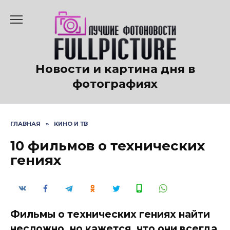
Перейти
к
содержанию
Новости и картина дня в
фотографиях
ГЛАВНАЯ
»
КИНО И ТВ
10 фильмов о технических
гениях
Фильмы о технических гениях найти
несложно, но кажется, что они всегда