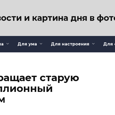
ости и картина дня в фо
ла
Для ума
Для настроения
Для 
ращает старую
иллионный
м