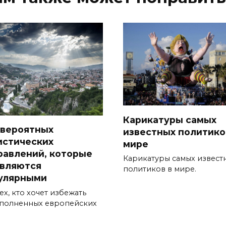
Карикатуры самых
евероятных
известных политико
истических
мире
равлений, которые
Карикатуры самых извест
являются
политиков в мире.
улярными
ех, кто хочет избежать
полненных европейских