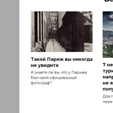
Такой Париж вы никогда
7 н
не увидите
тур
А знаете ли вы, что у Парижа
нап
был свой официальный
не 
фотограф?
поп
Для т
пере