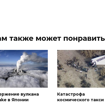
ам также может понравить
ержение вулкана
Катастрофа
ake в Японии
космического такси