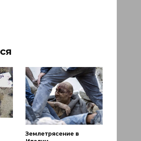
ся
Землетрясение в
Италии