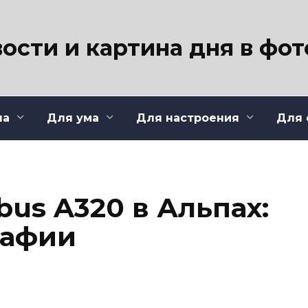
ости и картина дня в фо
ла
Для ума
Для настроения
Для 
bus A320 в Альпах:
рафии