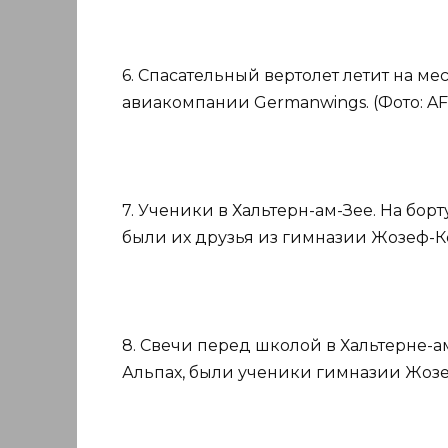
6. Спасательный вертолет летит на м
авиакомпании Germanwings. (Фото: AF
7. Ученики в Хальтерн-ам-Зее. На борт
были их друзья из гимназии Жозеф-Кён
8. Свечи перед школой в Хальтерне-ам
Альпах, были ученики гимназии Жозеф