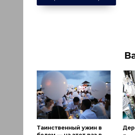
В
Таинственный ужин в
Дер
белом — на этот раз в