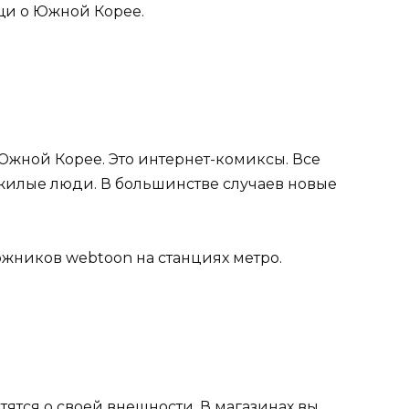
щи о Южной Корее.
жной Корее. Это интернет-комиксы. Все
ожилые люди. В большинстве случаев новые
ожников webtoon на станциях метро.
тся о своей внешности. В магазинах вы