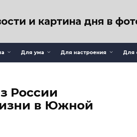
ости и картина дня в фо
ла
Для ума
Для настроения
Для 
з России
жизни в Южной