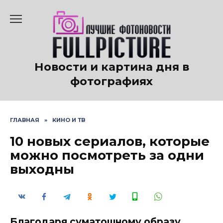
Перейти
к
содержанию
Новости и картина дня в
фотографиях
ГЛАВНАЯ
»
КИНО И ТВ
10 новых сериалов, которые
можно посмотреть за одни
выходны
Благодаря суматошному образу