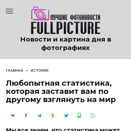
Перейти
к
содержанию
Новости и картина дня в
фотографиях
ГЛАВНАЯ
»
ИСТОРИЯ
Любопытная статистика,
которая заставит вам по
другому взглянуть на мир
Мы все знаем, что статистика может