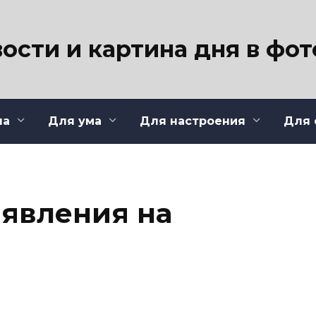
ости и картина дня в фо
ла
Для ума
Для настроения
Для 
явления на