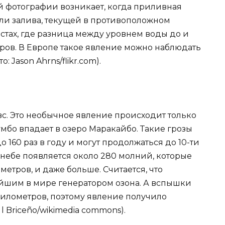
ой фотографии возникает, когда приливная
или залива, текущей в противоположном
естах, где разница между уровнем воды до и
тров. В Европе такое явление можно наблюдать
 Jason Ahrns/flikr.com).
евс. Это необычное явление происходит только
тумбо впадает в озеро Маракайбо. Такие грозы
до 160 раз в году и могут продолжаться до 10-ти
в небе появляется около 280 молний, которые
ометров, и даже больше. Считается, что
ейшим в мире генератором озона. А вспышки
километров, поэтому явление получило
l Briceño/wikimedia commons).