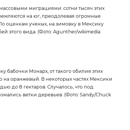
 массовыми миграциями: сотни тысяч этих
ремляются на юг, преодолевая огромные
 По оценкам ученых, на зимовку в Мексику
ей этого вида. (Фото: Agunther/wikimedia
вку бабочки Монарх, от такого обилия этих
о на оранжевый. В некоторых частях Мексики
ю до 8 гектаров. Случалось, что под
ломались ветки деревьев. (Фото: Sandy/Chuck