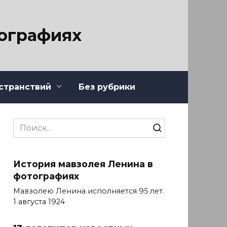
тографиях
странствий
Без рубрики
Search
for:
История мавзолея Ленина в
фотографиях
Мавзолею Ленина исполняется 95 лет.
1 августа 1924