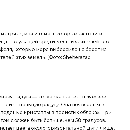
 из грязи, ила и глины, которые застыли в
нде, кружащей среди местных жителей, это
офеля, которые море выбросило на берег из
елей этих земель. (Фото: Sheherazad
енная радуга — это уникальное оптическое
 горизонтальную радугу. Она появляется в
 ледяные кристаллы в перистых облаках. При
нтом должен быть больше, чем 58 градусов.
делает цвета окологоризонтальной дуги чище,