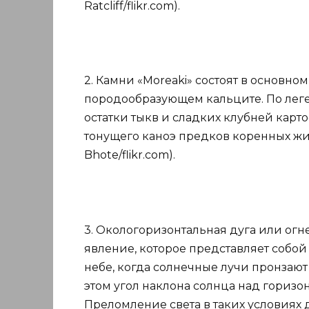
Ratcliff/flikr.com).
2. Камни «Moreaki» состоят в основном
породообразующем кальците. По леге
остатки тыкв и сладких клубней карт
тонущего каноэ предков коренных жит
Bhote/flikr.com).
3. Окологоризонтальная дуга или огн
явление, которое представляет собой
небе, когда солнечные лучи пронзают
этом угол наклона солнца над горизо
Преломление света в таких условиях 