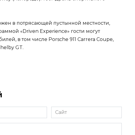
ложен в потрясающей пустынной местности,
ммой «Driven Experience» гости могут
лей, в том числе Porsche 911 Carrera Coupe,
helby GT.
й
Сайт