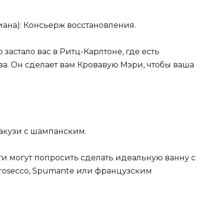
иана): Консьерж восстановления.
 застало вас в Ритц-Карлтоне, где есть
ва. Он сделает вам Кровавую Мэри, чтобы ваша
джакузи с шампанским.
ости могут попросить сделать идеальную ванну с
rosecco, Spumante или французским