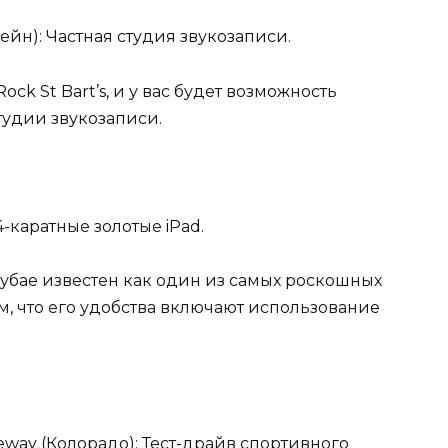
ссейн): Частная студия звукозаписи.
ock St Bart’s, и у вас будет возможность
тудии звукозаписи.
24-каратные золотые iPad.
в Дубае известен как один из самых роскошных
м, что его удобства включают использование
teway (Колорадо): Тест-драйв спортивного