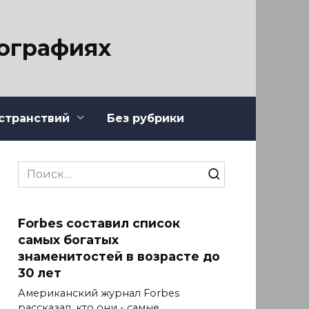
тографиях
странствий
Без рубрики
Search
for:
Forbes составил список
самых богатых
знаменитостей в возрасте до
30 лет
Американский журнал Forbes
рассказал, кто они - самые