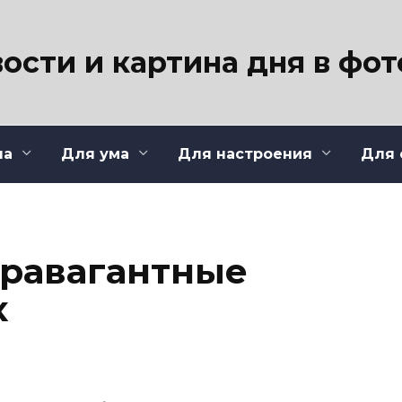
ости и картина дня в фо
ла
Для ума
Для настроения
Для 
травагантные
х