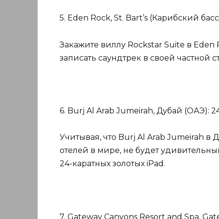
5. Eden Rock, St. Bart’s (Карибский ба
Закажите виллу Rockstar Suite в Eden R
записать саундтрек в своей частной с
6. Burj Al Arab Jumeirah, Дубай (ОАЭ): 
Учитывая, что Burj Al Arab Jumeirah 
отелей в мире, не будет удивительны
24-каратных золотых iPad.
7. Gateway Canyons Resort and Spa, Ga