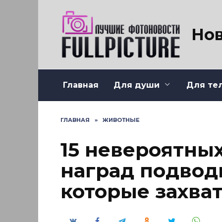
Перейти
к
содержанию
Нов
Главная
Для души
Для те
ГЛАВНАЯ
»
ЖИВОТНЫЕ
15 невероятны
наград подвод
которые захват