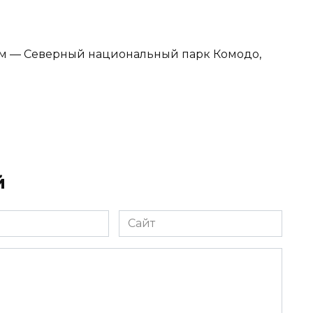
лум — Северный национальный парк Комодо,
й
Сайт