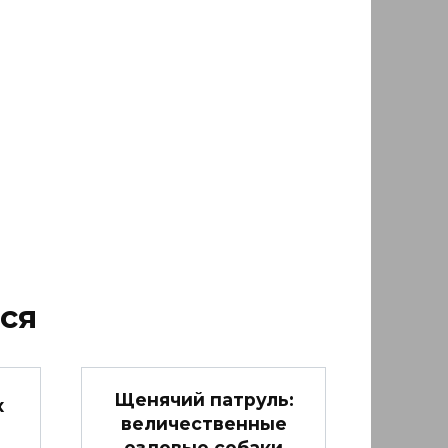
ся
Щенячий патруль:
х
величественные
ездовые собаки