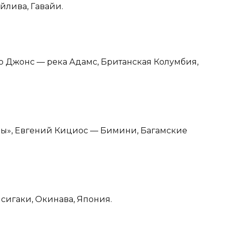
йлива, Гавайи.
йко Джонс — река Адамс, Британская Колумбия,
ны», Евгений Кициос — Бимини, Багамские
Исигаки, Окинава, Япония.