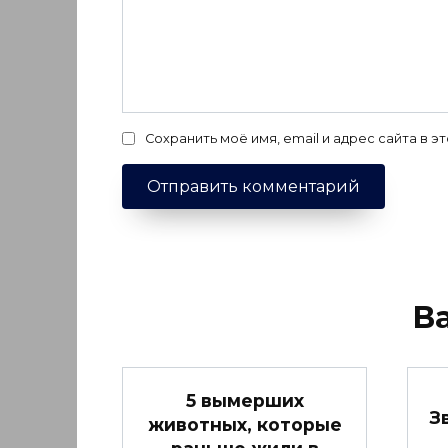
Сохранить моё имя, email и адрес сайта в
В
5 вымерших
З
животных, которые