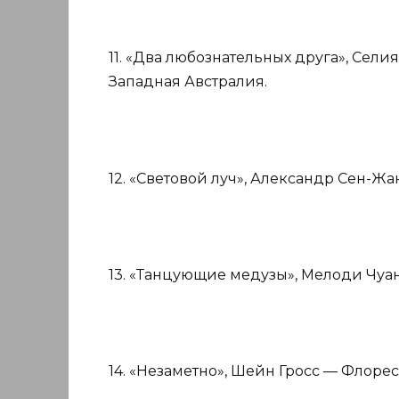
11. «Два любознательных друга», Сел
Западная Австралия.
12. «Световой луч», Александр Сен-Ж
13. «Танцующие медузы», Мелоди Чуан
14. «Незаметно», Шейн Гросс — Флорес