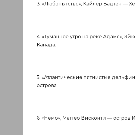
3. «Любопытство», Кайлер Бадтен — Хе
4. «Туманное утро на реке Адамс», Э
Канада.
5. «Атлантические пятнистые дельфи
острова.
6. «Немо», Маттео Висконти — остров 