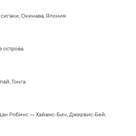
Исигаки, Окинава, Япония.
е острова.
пай, Тонга.
рдан Робинс — Хайамс-Бич, Джервис-Бей,