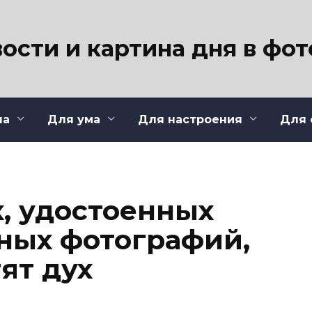
ости и картина дня в фо
ла
Для ума
Для настроения
Для 
х, удостоенных
ных фотографий,
ят дух