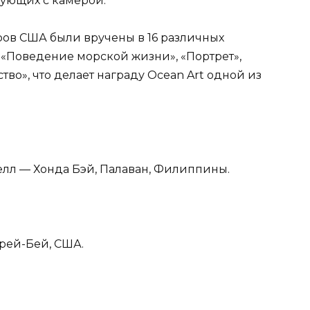
ующих с камерой.
ров США были вручены в 16 различных
 «Поведение морской жизни», «Портрет»,
во», что делает награду Ocean Art одной из
елл — Хонда Бэй, Палаван, Филиппины.
рей-Бей, США.