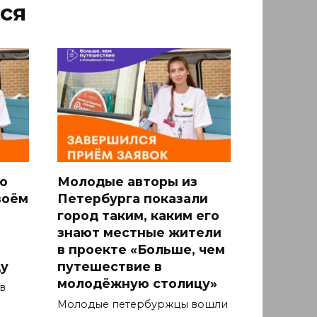
ся
о
Молодые авторы из
воём
Петербурга показали
город таким, каким его
знают местные жители
в проекте «Больше, чем
у
путешествие в
молодёжную столицу»
в
Молодые петербуржцы вошли