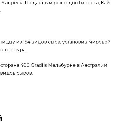
ы 6 апреля. По данным рекордов Гиннеса, Кай
.
пиццу из 154 видов сыра, установив мировой
ртов сыра.
торана 400 Gradi в Мельбурне в Австралии,
 видов сыров.
й