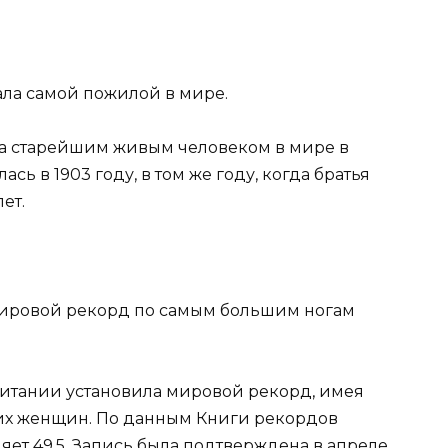
тала самой пожилой в мире.
на старейшим живым человеком в мире в
лась в 1903 году, в том же году, когда братья
ет.
мировой рекорд по самым большим ногам
итании установила мировой рекорд, имея
их женщин. По данным Книги рекордов
яет 49,5. Запись была подтверждена в апреле.