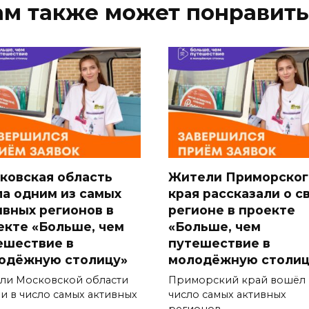
ам также может понравить
ковская область
Жители Приморског
ла одним из самых
края рассказали о с
ивных регионов в
регионе в проекте
екте «Больше, чем
«Больше, чем
ешествие в
путешествие в
одёжную столицу»
молодёжную столиц
ли Московской области
Приморский край вошёл 
и в число самых активных
число самых активных