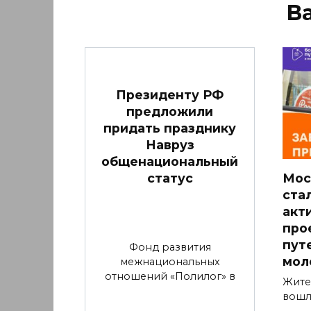
В
Президенту РФ
предложили
придать празднику
Навруз
общенациональный
статус
Мос
ста
акт
про
пут
Фонд развития
мол
межнациональных
отношений «Полилог» в
Жите
вошл