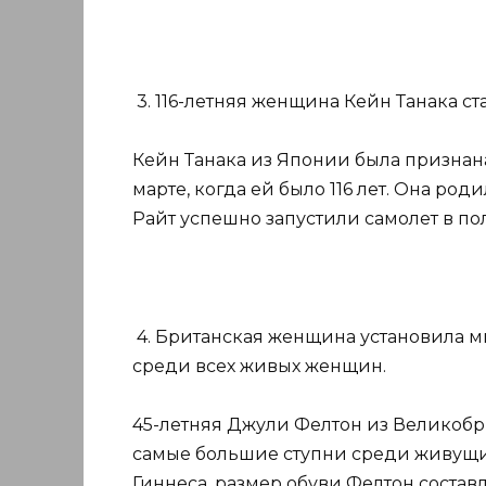
3. 116-летняя женщина Кейн Танака с
Кейн Танака из Японии была призна
марте, когда ей было 116 лет. Она роди
Райт успешно запустили самолет в пол
4. Британская женщина установила 
среди всех живых женщин.
45-летняя Джули Фелтон из Великобр
самые большие ступни среди живущ
Гиннеса, размер обуви Фелтон составл