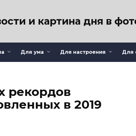
ости и картина дня в фо
ла
Для ума
Для настроения
Для 
х рекордов
овленных в 2019