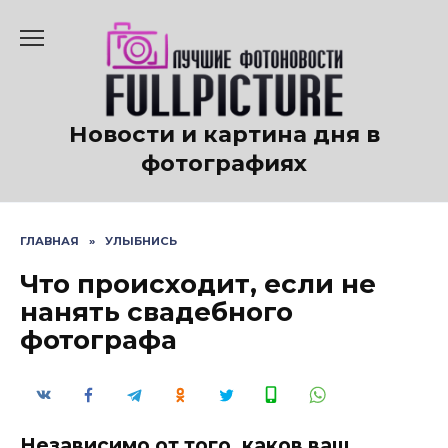
Перейти
к
содержанию
Новости и картина дня в
фотографиях
ГЛАВНАЯ
»
УЛЫБНИСЬ
Что происходит, если не
нанять свадебного
фотографа
Независимо от того, каков ваш