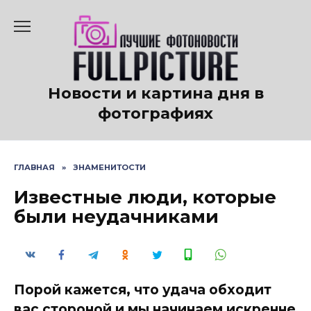
Перейти
к
содержанию
Новости и картина дня в
фотографиях
ГЛАВНАЯ
»
ЗНАМЕНИТОСТИ
Известные люди, которые
были неудачниками
Порой кажется, что удача обходит
вас стороной и мы начинаем искренне