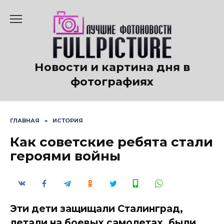
Перейти
к
содержанию
Новости и картина дня в
фотографиях
ГЛАВНАЯ
»
ИСТОРИЯ
Как советские ребята стали
героями войны
Эти дети защищали Сталинград,
летали на боевых самолетах, были