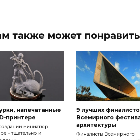
ам также может понравить
урки, напечатанные
9 лучших финалисто
3D-принтере
Всемирного фестив
архитектуры
создании миниатюр
ное – тщательно и
Финалисты Всемирного
оверно