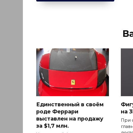
В
Единственный в своём
Фиг
роде Феррари
на 
выставлен на продажу
При 
за $1,7 млн.
глав
дост