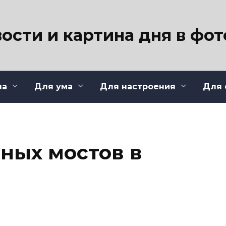
ости и картина дня в фо
ла
Для ума
Для настроения
Для 
шных мостов в