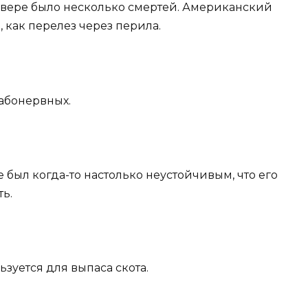
кувере было несколько смертей. Американский
, как перелез через перила.
лабонервных.
е был когда-то настолько неустойчивым, что его
ь.
ьзуется для выпаса скота.