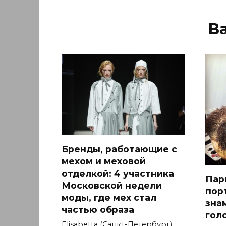
В
Бренды, работающие с
мехом и меховой
отделкой: 4 участника
Пар
Московской недели
пор
моды, где мех стал
зна
частью образа
гол
Elisabetta (Санкт-Петербург)