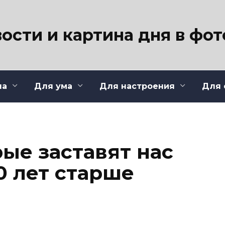
ости и картина дня в фо
ла
Для ума
Для настроения
Для 
рые заставят нас
0 лет старше