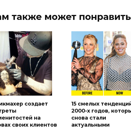
ам также может понравить
икмахер создает
15 смелых тенденци
треты
2000-х годов, котор
менитостей на
снова стали
овах своих клиентов
актуальными