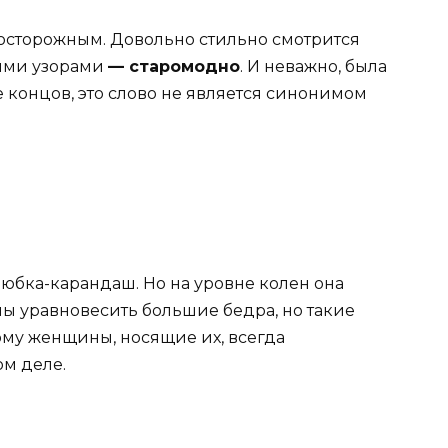
осторожным. Довольно стильно смотрится
ными узорами
— старомодно
. И неважно, была
 концов, это слово не является синонимом
 юбка-карандаш. Но на уровне колен она
ны уравновесить большие бедра, но такие
му женщины, носящие их, всегда
ом деле.