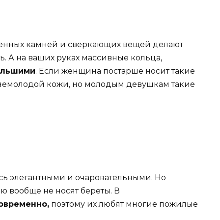
енных камней и сверкающих вещей делают
ь. А на ваших руках массивные кольца,
ольшими
. Если женщина постарше носит такие
е немолодой кожи, но молодым девушкам такие
сь элегантными и очаровательными. Но
ю вообще не носят береты. В
овременно,
поэтому их любят многие пожилые