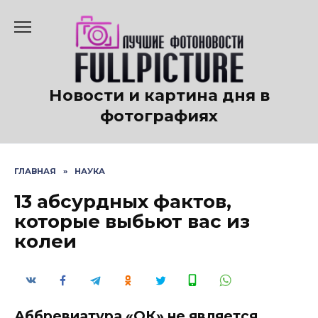
Перейти
к
содержанию
Новости и картина дня в
фотографиях
ГЛАВНАЯ
»
НАУКА
13 абсурдных фактов,
которые выбьют вас из
колеи
Аббревиатура «ОК» не является