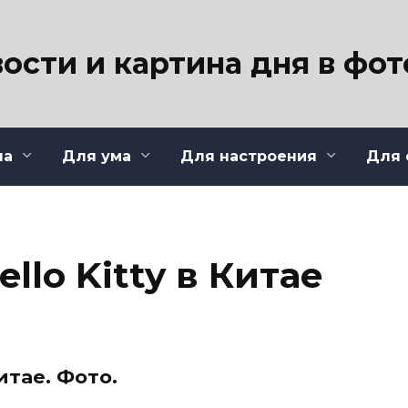
ости и картина дня в фо
ла
Для ума
Для настроения
Для 
llo Kitty в Китае
итае. Фото.