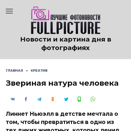
Перейти
к
содержанию
Новости и картина дня в
фотографиях
ГЛАВНАЯ
»
КРЕАТИВ
Звериная натура человека
Линнет Ньюэлл в детстве мечтала о
том, чтобы превратиться в одно из
тех диких животных, которых лечил