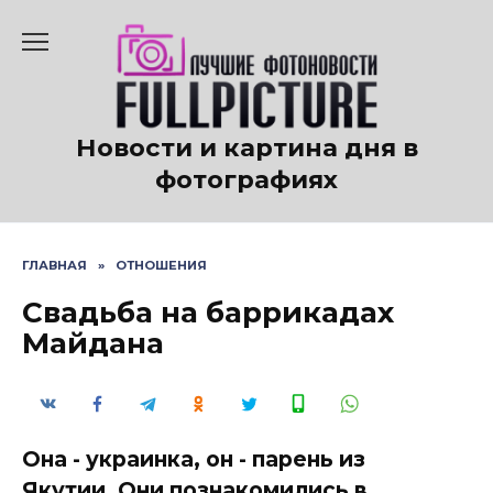
Перейти
к
содержанию
Новости и картина дня в
фотографиях
ГЛАВНАЯ
»
ОТНОШЕНИЯ
Свадьба на баррикадах
Майдана
Она - украинка, он - парень из
Якутии. Они познакомились в