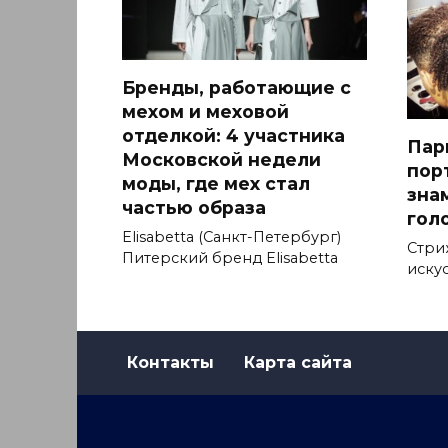
Бренды, работающие с
мехом и меховой
отделкой: 4 участника
Пар
Московской недели
пор
моды, где мех стал
зна
частью образа
гол
Elisabetta (Санкт-Петербург)
Стри
Питерский бренд Elisabetta
искус
Контакты
Карта сайта