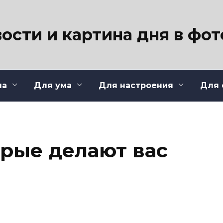
ости и картина дня в фо
ла
Для ума
Для настроения
Для 
орые делают вас