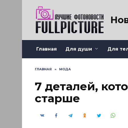
Перейти
к
содержанию
Нов
Главная
Для души
Для те
ГЛАВНАЯ
»
МОДА
7 деталей, кот
старше