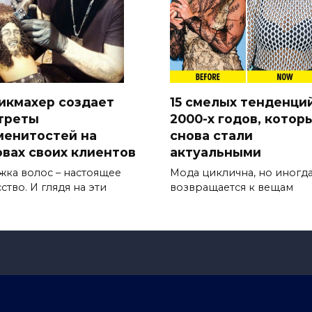
икмахер создает
15 смелых тенденци
треты
2000-х годов, котор
менитостей на
снова стали
овах своих клиентов
актуальными
жка волос – настоящее
Мода циклична, но иногда
ство. И глядя на эти
возвращается к вещам