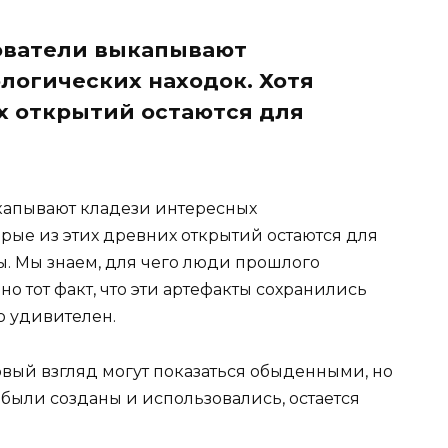
ователи выкапывают
логических находок. Хотя
х открытий остаются для
капывают кладези интересных
орые из этих древних открытий остаются для
ы. Мы знаем, для чего люди прошлого
о тот факт, что эти артефакты сохранились
но удивителен.
вый взгляд могут показаться обыденными, но
 были созданы и использовались, остается