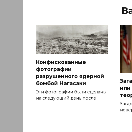
В
Конфискованные
фотографии
разрушенного ядерной
Заг
бомбой Нагасаки
или
Эти фотографии были сделаны
тео
на следующий день после
Зага
неве