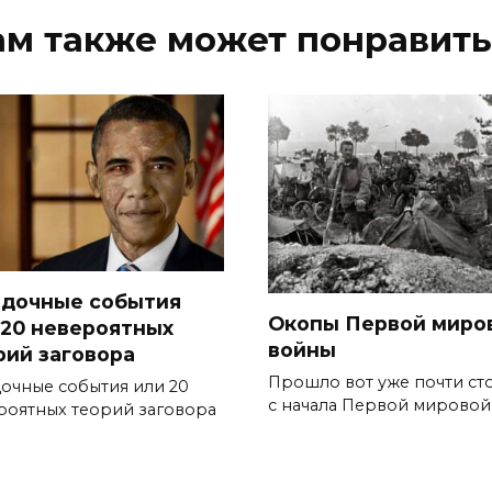
ам также может понравить
адочные события
Окопы Первой миро
 20 невероятных
войны
рий заговора
Прошло вот уже почти сто
дочные события или 20
с начала Первой мировой
роятных теорий заговора