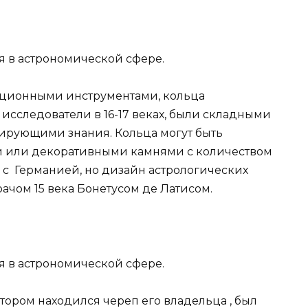
ся в астрономической сфере.
ационными инструментами, кольца
исследователи в 16-17 веках, были складными
ирующими знания. Кольца могут быть
и или декоративными камнями с количеством
о с Германией, но дизайн астрологических
рачом 15 века Бонетусом де Латисом.
ся в астрономической сфере.
отором находился череп его владельца , был