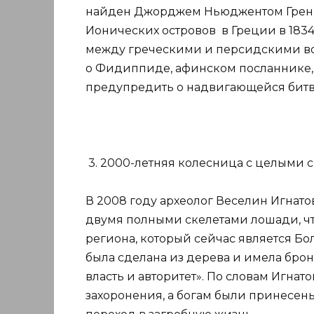
найден Джорджем Ньюджентом Грен
Ионических островов в Греции в 1834
между греческими и персидскими войс
о Фидиппиде, афинском посланнике, 
предупредить о надвигающейся битве
3. 2000-летняя колесница с целыми 
В 2008 году археолог Веселин Игнато
двумя полными скелетами лошади, ч
региона, который сейчас является Б
была сделана из дерева и имела бро
власть и авторитет». По словам Игнат
захоронения, а богам были принесен