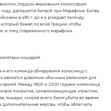
виллом, лордом-верховным комиссаром
 году, датируется битвой при Марафоне. Битва
ками в 490 г. до н.э. рождает легенду
который бежал по всей Греции, чтобы
, и отец современного марафона.
скелетами лошадей.
в и его команда обнаружили колесницу с
то является довольно обычным явлением для
олгарией. Между 1800 и 2000 годами колесница
нзовое покрытие, символизирующее «престиж,
ова, лошади, скорее всего, были убиты во время
ы дополнительные жертвы, чтобы облегчить