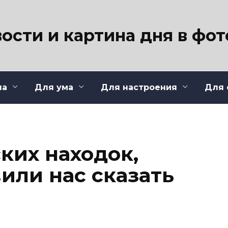
ости и картина дня в фо
ла
Для ума
Для настроения
Для 
ких находок,
или нас сказать