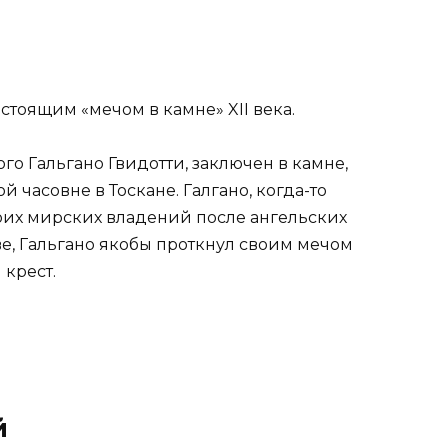
астоящим «мечом в камне» XII века.
ого Гальгано Гвидотти, заключен в камне,
 часовне в Тоскане. Галгано, когда-то
воих мирских владений после ангельских
, Гальгано якобы проткнул своим мечом
 крест.
й