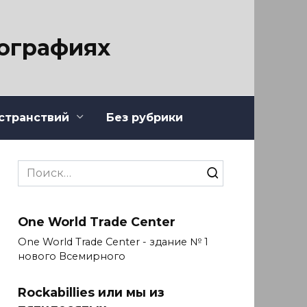
тографиях
странствий
Без рубрики
Search
for:
One World Trade Center
One World Trade Center - здание № 1
нового Всемирного
Rockabillies или мы из