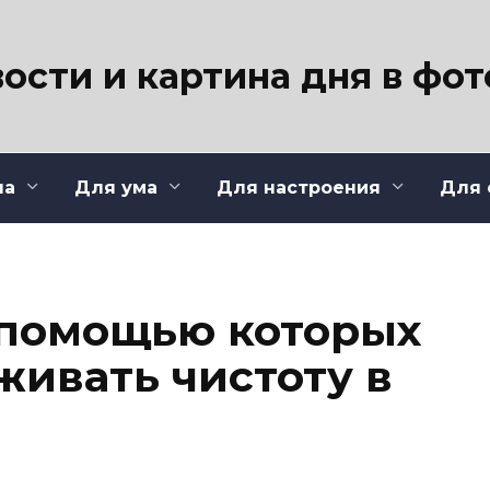
ости и картина дня в фо
ла
Для ума
Для настроения
Для 
с помощью которых
ивать чистоту в