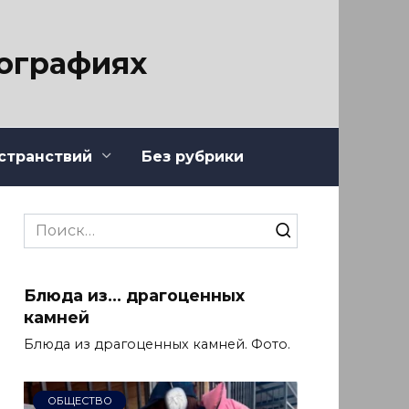
тографиях
странствий
Без рубрики
Search
for:
Блюда из… драгоценных
камней
Блюда из драгоценных камней. Фото.
ОБЩЕСТВО