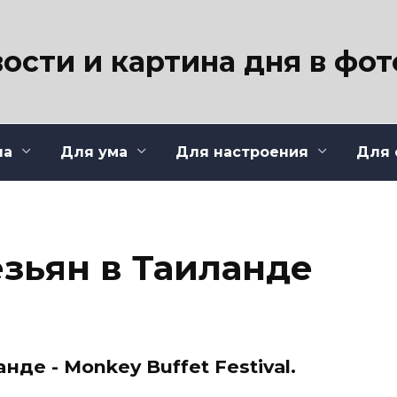
ости и картина дня в фо
ла
Для ума
Для настроения
Для 
зьян в Таиланде
де - Monkey Buffet Festival.