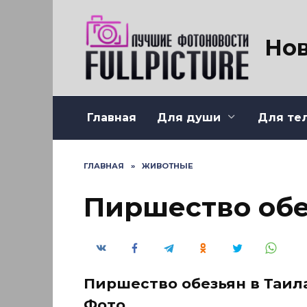
Перейти
к
содержанию
Нов
Главная
Для души
Для те
ГЛАВНАЯ
»
ЖИВОТНЫЕ
Пиршество обе
Пиршество обезьян в Таилан
Фото.