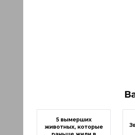
В
5 вымерших
З
животных, которые
раньше жили в