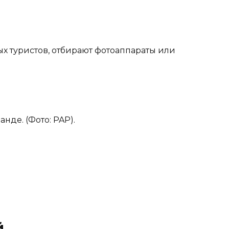
ых туристов, отбирают фотоаппараты или
нде. (Фото: PAP).
й