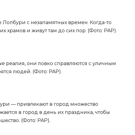
е Лопбури с незапамятных времен. Когда-то
х храмов и живут там до сих пор. (Фото: PAP).
ые реалия, они ловко справляются с уличным
тся людей. (Фото: PAP).
ури — привлекают в город множество
жается в город в день их праздника, чтобы
ество. (Фото: PAP).