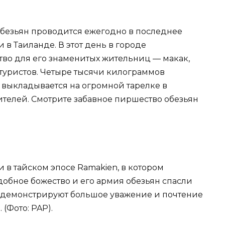
 обезьян проводится ежегодно в последнее
 в Таиланде. В этот день в городе
во для его знаменитых жительниц — макак,
 туристов. Четыре тысячи килограммов
 выкладывается на огромной тарелке в
ителей. Смотрите забавное пиршество обезьян
и в тайском эпосе Ramakien, в котором
добное божество и его армия обезьян спасли
йцы демонстрируют большое уважение и почтение
(Фото: PAP).