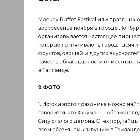
Monkey Buffet Festival или праздник
воскресенье ноября в городе Лопбури
организовывается настоящее пиршест
которые притягивают в город тысячи
фруктов, овощей и других вкусностей
качестве благодарности от местных ж
в Таиланде.
9 ФОТО
1. Истоки этого праздника можно найт
говорится, что Хануман — обезьянопо
Ситу от злого демона. С тех пор, та
всем обезьянам, живущим в Таиланде. 