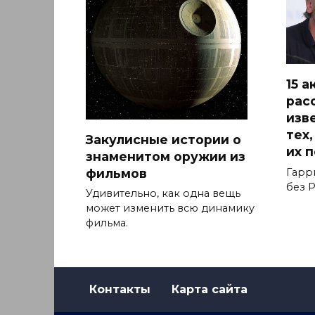
15 
рас
изв
тех
Закулисные истории о
их 
знаменитом оружии из
фильмов
Гарр
без Р
Удивительно, как одна вещь
может изменить всю динамику
фильма.
Контакты
Карта сайта