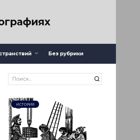
тографиях
странствий
Без рубрики
Search
for:
ИСТОРИЯ