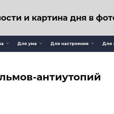
ости и картина дня в фо
ла
Для ума
Для настроения
Для 
ильмов-антиутопий