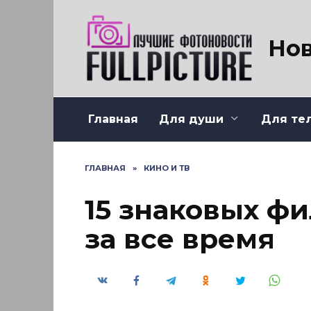
Перейти
к
содержанию
Нов
Главная
Для души
Для те
ГЛАВНАЯ
»
КИНО И ТВ
15 знаковых ф
за все время