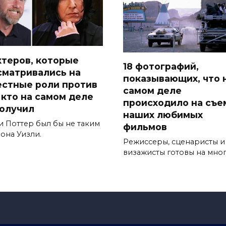
актеров, которые
18 фотографий,
сматривались на
показывающих, что 
естные роли против
самом деле
, кто на самом деле
происходило на съе
получил
наших любимых
и Поттер был бы не таким
фильмов
она Уизли.
Режиссеры, сценаристы и
визажисты готовы на мно