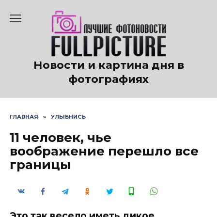
Перейти
к
содержанию
Новости и картина дня в
фотографиях
ГЛАВНАЯ
»
УЛЫБНИСЬ
11 человек, чье
воображение перешло все
границы
Это так весело иметь дикое