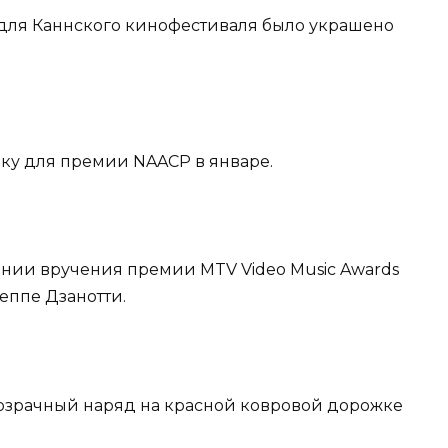
 для Каннского кинофестиваля было украшено
бку для премии NAACP в январе.
онии вручения премии MTV Video Music Awards
еппе Дзанотти.
розрачный наряд на красной ковровой дорожке