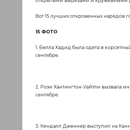
открытыми вырезами и кружевными 
Вот 15 лучших откровенных нарядов г
15 ФОТО
1. Белла Хадид была одета в корсетны
сентябре.
2. Рози Хантингтон-Уайтли вызвала инт
сентябре.
3. Кендалл Дженнер выступил на Кан