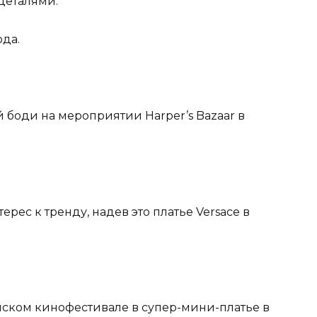
деталями.
ода.
й боди на мероприятии Harper’s Bazaar в
ерес к тренду, надев это платье Versace в
нском кинофестивале в супер-мини-платье в