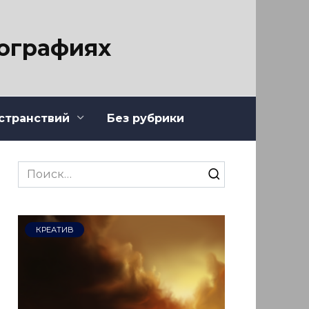
тографиях
странствий
Без рубрики
Search
for:
КРЕАТИВ