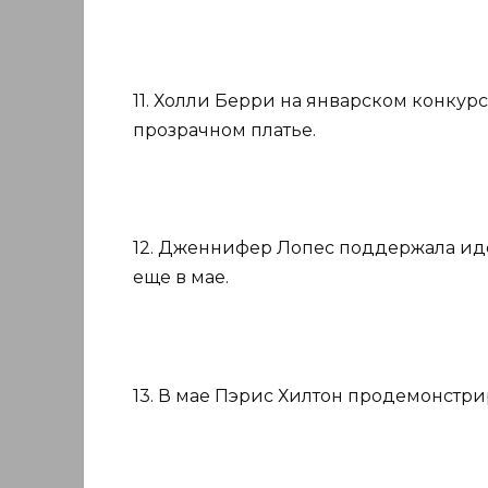
11. Холли Берри на январском конкур
прозрачном платье.
12. Дженнифер Лопес поддержала иде
еще в мае.
13. В мае Пэрис Хилтон продемонстри