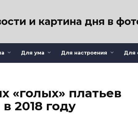
ости и картина дня в фо
ла
Для ума
Для настроения
Для 
х «голых» платьев
в 2018 году