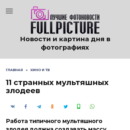
Перейти
к
содержанию
Новости и картина дня в
фотографиях
ГЛАВНАЯ
»
КИНО И ТВ
11 странных мультяшных
злодеев
Работа типичного мультяшного
злодея должна создавать массу