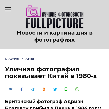
Перейти
к
содержанию
Новости и картина дня в
фотографиях
ГЛАВНАЯ
»
АЗИЯ
Уличная фотография
показывает Китай в 1980-х
Британский фотограф Адриан
Брэдшоу прибыл в Пекин в 1984 году,