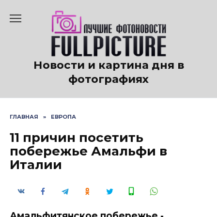
Перейти
к
содержанию
Новости и картина дня в
фотографиях
ГЛАВНАЯ
»
ЕВРОПА
11 причин посетить
побережье Амальфи в
Италии
Амальфитянское побережье -