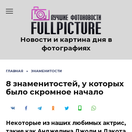
Перейти
к
содержанию
Новости и картина дня в
фотографиях
ГЛАВНАЯ
»
ЗНАМЕНИТОСТИ
8 знаменитостей, у которых
было скромное начало
Некоторые из наших любимых актрис,
такие как Анджелина Джоли и Дакота