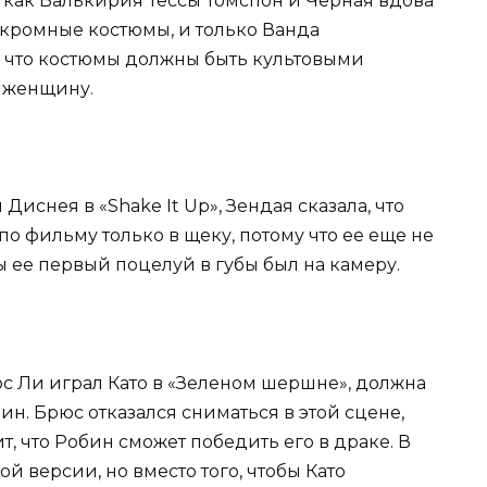
как Валькирия Тессы Томспон и Черная вдова
 скромные костюмы, и только Ванда
, что костюмы должны быть культовыми
ю женщину.
Диснея в «Shake It Up», Зендая сказала, что
по фильму только в щеку, потому что ее еще не
бы ее первый поцелуй в губы был на камеру.
юс Ли играл Като в «Зеленом шершне», должна
бин. Брюс отказался сниматься в этой сцене,
ит, что Робин сможет победить его в драке. В
й версии, но вместо того, чтобы Като