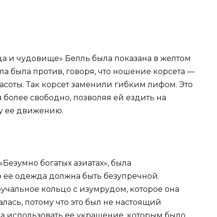
а и чудовище» Белль была показана в желтом
ала была против, говоря, что ношение корсета —
соты. Так корсет заменили гибким лифом. Это
 более свободно, позволяя ей ездить на
у ее движению.
Безумно богатых азиатах», была
о ее одежда должна быть безупречной.
учальное кольцо с изумрудом, которое она
алась, потому что это был не настоящий
ла использовать ее украшение, которым было