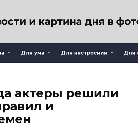
ости и картина дня в фо
ла
Для ума
Для настроения
Для 
гда актеры решили
правил и
ремен