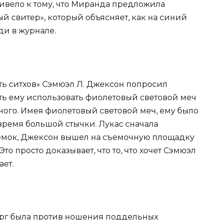
ривело к тому, что Миранда предложила
й свитер», который объясняет, как на синий
и в журнале.
есть ситхов» Сэмюэл Л. Джексон попросил
ь ему использовать фиолетовый световой меч
ного. Имея фиолетовый световой меч, ему было
время большой стычки. Лукас сначала
съемок, Джексон вышел на съемочную площадку
то просто доказывает, что то, что хочет Сэмюэл
ает.
ерг была против ношения поддельных