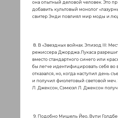
она опытный деловой человек. Это п
добавить культовый монолог «лазурны
свитер Энди повлиял мир моды и люд
8. В «Звездных войнах. Эпизод III: М
режиссера Джорджа Лукаса разрешит
вместо стандартного синего или крас
бы легче идентифицировать себя во 
отказался, но, когда наступил день 
и получил фиолетовый световой меч. Э
Л. Джексон, Сэмюэл Л. Джексон получ
9. Подобно Мишель Йео, Вупи Голдб