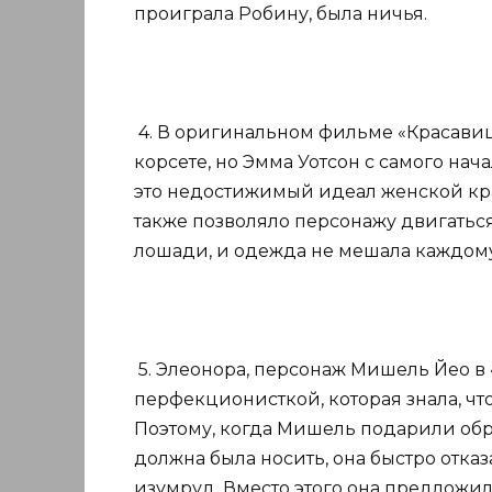
проиграла Робину, была ничья.
4. В оригинальном фильме «Красавиц
корсете, но Эмма Уотсон с самого нач
это недостижимый идеал женской кра
также позволяло персонажу двигаться
лошади, и одежда не мешала каждом
5. Элеонора, персонаж Мишель Йео в «
перфекционисткой, которая знала, чт
Поэтому, когда Мишель подарили обр
должна была носить, она быстро отказ
изумруд. Вместо этого она предложи