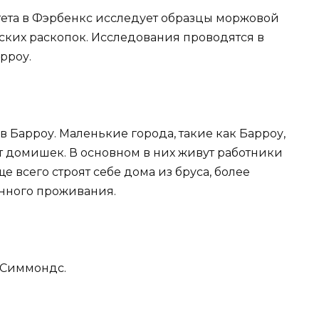
тета в Фэрбенкс исследует образцы моржовой
ских раскопок. Исследования проводятся в
рроу.
в Барроу. Маленькие города, такие как Барроу,
т домишек. В основном в них живут работники
 всего строят себе дома из бруса, более
нного проживания.
 Симмондс.