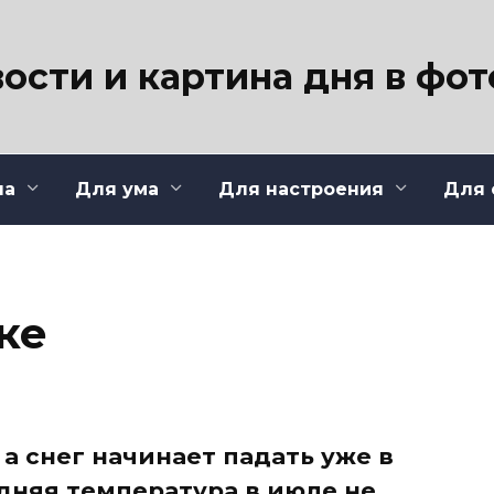
ости и картина дня в фо
ла
Для ума
Для настроения
Для 
ке
 а снег начинает падать уже в
едняя температура в июле не