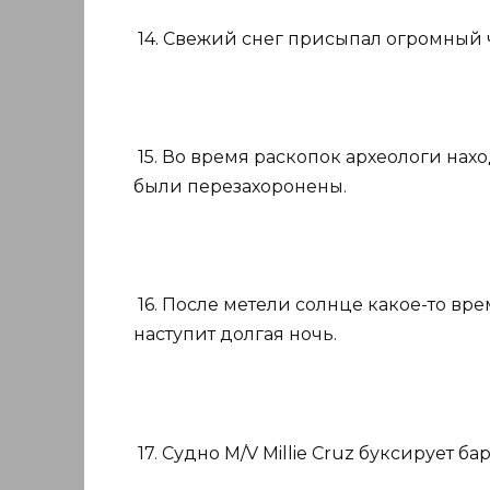
14. Свежий снег присыпал огромный 
15. Во время раскопок археологи нах
были перезахоронены.
16. После метели солнце какое-то вр
наступит долгая ночь.
17. Судно M/V Millie Cruz буксирует ба