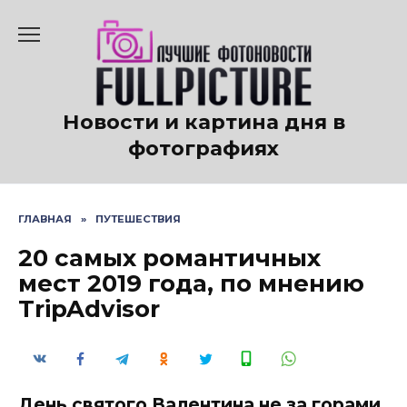
Перейти
к
содержанию
Новости и картина дня в
фотографиях
ГЛАВНАЯ
»
ПУТЕШЕСТВИЯ
20 самых романтичных
мест 2019 года, по мнению
TripAdvisor
День святого Валентина не за горами,