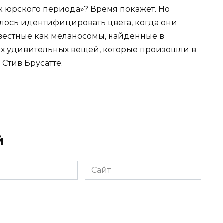
к юрского периода»? Время покажет. Но
алось идентифицировать цвета, когда они
звестные как меланосомы, найденные в
мых удивительных вещей, которые произошли в
Стив Брусатте.
й
Сайт