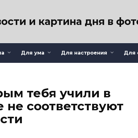
ости и картина дня в фо
ла
Для ума
Для настроения
Для 
рым тебя учили в
е не соответствуют
сти