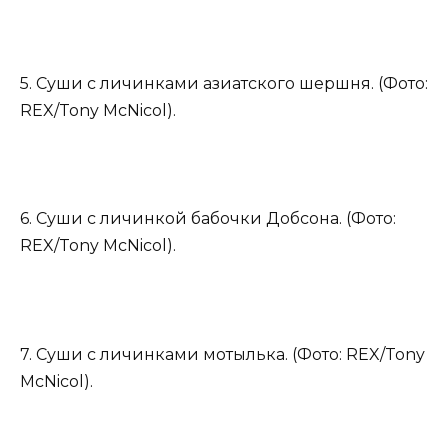
5. Суши с личинками азиатского шершня. (Фото:
REX/Tony McNicol).
6. Суши с личинкой бабочки Добсона. (Фото:
REX/Tony McNicol).
7. Суши с личинками мотылька. (Фото: REX/Tony
McNicol).