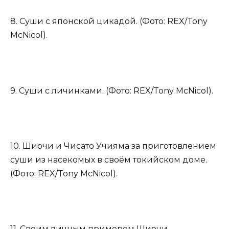
8. Суши с японской цикадой. (Фото: REX/Tony
McNicol).
9. Суши с личинками. (Фото: REX/Tony McNicol).
10. Шиочи и Чисато Учияма за приготовлением
суши из насекомых в своём токийском доме.
(Фото: REX/Tony McNicol).
11. Своим личным примером Шиочи