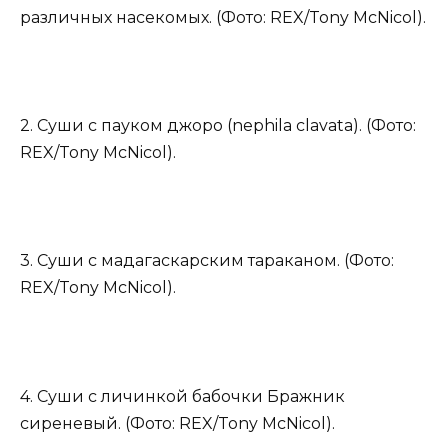
различных насекомых. (Фото: REX/Tony McNicol).
2. Суши с пауком джоро (nephila clavata). (Фото:
REX/Tony McNicol).
3. Суши с мадагаскарским тараканом. (Фото:
REX/Tony McNicol).
4. Суши с личинкой бабочки Бражник
сиреневый. (Фото: REX/Tony McNicol).