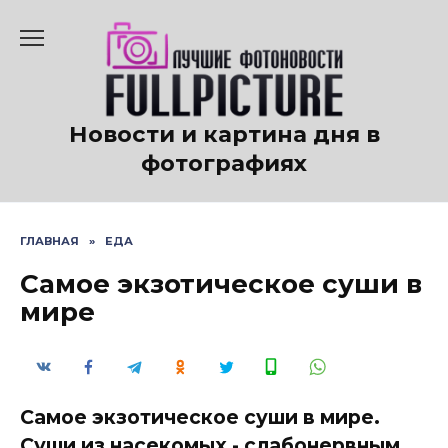
Перейти
к
содержанию
Новости и картина дня в
фотографиях
ГЛАВНАЯ
»
ЕДА
Самое экзотическое суши в
мире
Самое экзотическое суши в мире.
Суши из насекомых - слабонервным