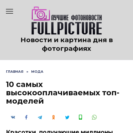
Перейти
к
содержанию
Новости и картина дня в
фотографиях
ГЛАВНАЯ
»
МОДА
10 самых
высокооплачиваемых топ-
моделей
Красотки, получающие миллионы